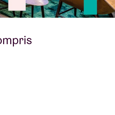
B
ompris