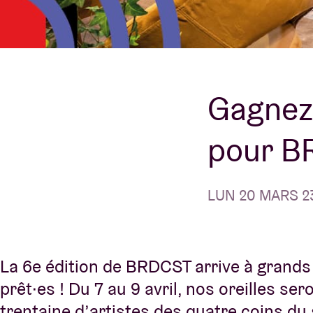
Infos visiteu
Gagnez 
AB ❤ you
pour 
LUN 20 MARS 23
La 6e édition de BRDCST arrive à grand
prêt·es ! Du 7 au 9 avril, nos oreilles se
trentaine d’artistes des quatre coins du 