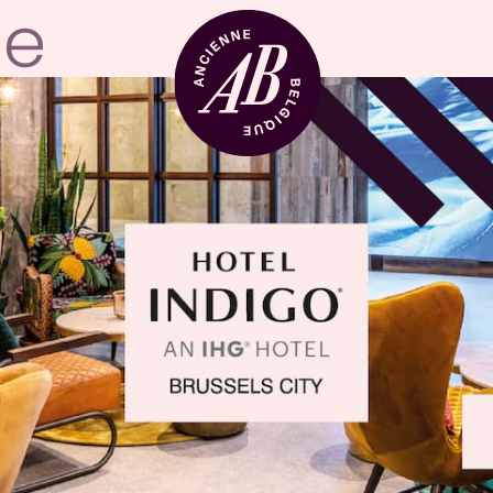
Location de sal
BRDCST
ABtv
Chèque-concer