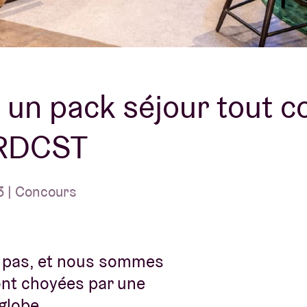
À propos de l'A
rs
Contact
un pack séjour tout c
BRDCST
 | Concours
s pas, et nous sommes
ront choyées par une
globe.