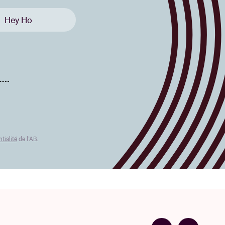
Hey Ho
tialité
de l’AB.