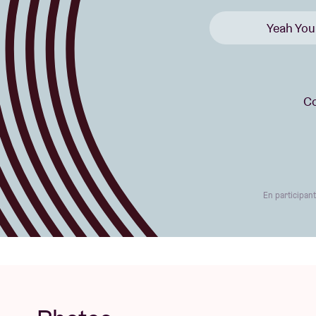
Yeah You
Co
En participan