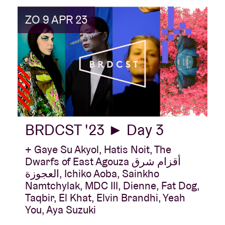
ZO 9 APR 23
BRDCST '23 ► Day 3
+ Gaye Su Akyol, Hatis Noit, The
Dwarfs of East Agouza أقزام شرق
العجوزة, Ichiko Aoba, Sainkho
Namtchylak, MDC III, Dienne, Fat Dog,
Taqbir, El Khat, Elvin Brandhi, Yeah
You, Aya Suzuki