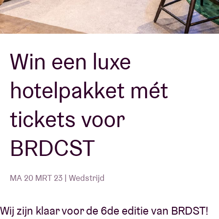
Zaalhuur
Win een luxe
BRDCST
hotelpakket mét
ABtv
tickets voor
Concertcheque
BRDCST
Over AB
Contact
MA 20 MRT 23 | Wedstrijd
Wij zijn klaar voor de 6de editie van BRDST!