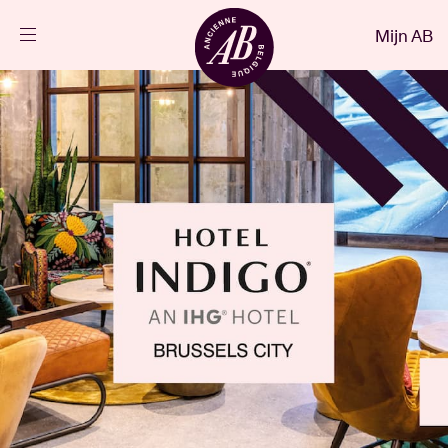
Sluiten
Mijn AB
NL
Agenda
Projecten
Nieuws
Bezoekersinfo
AB ❤ you