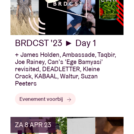
BRDCST '23 ► Day 1
+ James Holden, Ambassade, Taqbir,
Joe Rainey, Can's 'Ege Bamyasi'
revisited, DEADLETTER, Kleine
Crack, KABAAL, Waltur, Suzan
Peeters
Evenement voorbij
ZA 8 APR 23