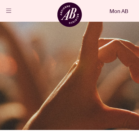
Fermer
Mon AB
FR
Agenda
Projets
Actualités
Infos visiteurs
AB ❤ you