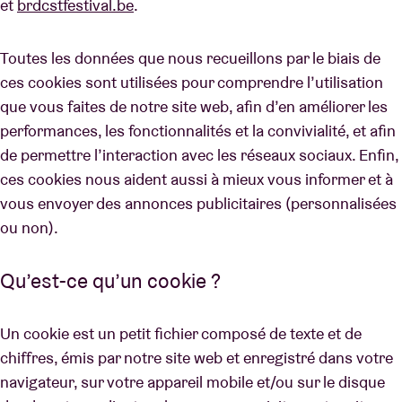
et
brdcstfestival.be
.
Toutes les données que nous recueillons par le biais de
Location de salles
ces cookies sont utilisées pour comprendre l’utilisation
que vous faites de notre site web, afin d’en améliorer les
BRDCST
performances, les fonctionnalités et la convivialité, et afin
de permettre l’interaction avec les réseaux sociaux. Enfin,
ABtv
ces cookies nous aident aussi à mieux vous informer et à
vous envoyer des annonces publicitaires (personnalisées
Chèque-concert
ou non).
À propos de l'AB
Qu’est-ce qu’un cookie ?
Contact
Un cookie est un petit fichier composé de texte et de
chiffres, émis par notre site web et enregistré dans votre
navigateur, sur votre appareil mobile et/ou sur le disque