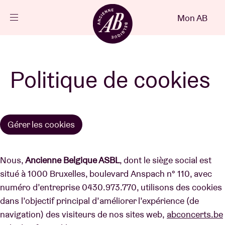
Fermer
Mon AB
FR
Agenda
Politique de cookies
Projets
Gérer les cookies
Actualités
Nous,
Ancienne Belgique ASBL
, dont le siège social est
Infos visiteurs
situé à 1000 Bruxelles, boulevard Anspach n° 110, avec
numéro d’entreprise 0430.973.770, utilisons des cookies
dans l’objectif principal d’améliorer l’expérience (de
AB ❤ you
navigation) des visiteurs de nos sites web,
abconcerts.be