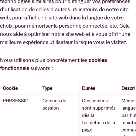
technologies similaires pour distinguer vos préférences
d’utilisation de celles d’autres utilisateurs de notre site
web, pour afficher le site web dans la langue de votre
choix, pour mémoriser la personne connectée, etc. Cela
nous aide à optimiser notre site web et à vous offrir une
meilleure expérience utilisateur lorsque vous le visitez.
Nous utilisons plus concrètement les
cookies
fonctionnels
suivants :
Cookie
Type
Durée
Descri
PHPSESSID
Cookies de
Ces cookies
Mémori
session
sont supprimés
langue
dès la
par l’u
fermeture de la
mainte
page.
connex