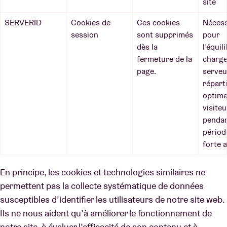
site
SERVERID
Cookies de
Ces cookies
Nécess
session
sont supprimés
pour
dès la
l’équil
fermeture de la
charge
page.
serveu
répart
optima
visite
pendan
périod
forte 
En principe, les cookies et technologies similaires ne
permettent pas la collecte systématique de données
susceptibles d’identifier les utilisateurs de notre site web.
Ils ne nous aident qu’à améliorer le fonctionnement de
notre site, à évaluer l’efficacité de son contenu et à