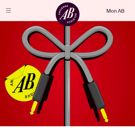
Fermer
Mon AB
FR
Agenda
Projets
Actualités
Infos visiteurs
AB ❤ you