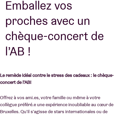
Emballez vos
proches avec un
Location de salles
chèque-concert de
BRDCST
l’AB !
ABtv
Chèque-concert
Le remède idéal contre le stress des cadeaux : le chèque-
À propos de l'AB
concert de l’AB!
Contact
Offrez à vos ami.es, votre famille ou même à votre
collègue préféré.e une expérience inoubliable au cœur de
Bruxelles. Qu'il s'agisse de stars internationales ou de