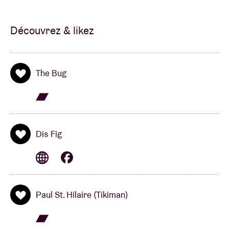
basée à Berlin. Leur album commun, In Blue, a paru
sous l’excellente étiquette Hyperdub du maestro
Découvrez & likez
Kode9. Dusted Magazine : “The Bug est une entité
lunatique mais familière, à l’œuvre toujours
impressionnante, aux choix collaboratifs révélateurs,
The Bug
et Dis Fig rayonne dans ce cadre. Voilà une voix et
une vision qui accrochent.”
SOUNDTRACK BY : 54 SOUND
Dis Fig
Dub be good to me ! Un dub délicieux dans l'esprit
de King Tubby sur un système de son auto-construit
( !) par 'seinkat sound'. Objectif : basses et chaleur.
Rewind & come again selector !
Paul St. Hilaire (Tikiman)