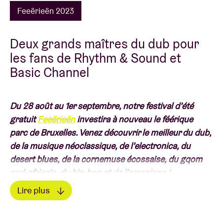
Feeërieën 2023
Deux grands maîtres du dub pour
les fans de Rhythm & Sound et
Basic Channel
Du 28 août au 1er septembre, notre festival d’été
gratuit
Feeërieën
investira à nouveau le féérique
parc de Bruxelles. Venez découvrir le meilleur du dub,
de la musique néoclassique, de l’electronica, du
desert blues, de la cornemuse écossaise, du gqom
sud-africain, du hip-hop et de l’amapiano !
Lire plus
Paul St. Hilaire (Tikiman) x Richard Akingbehin
, c’est
Lire moins
le saint patron de la dub techno (cf. Deadbeat, Pole,