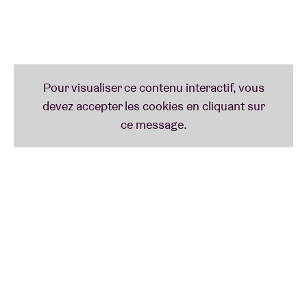
Resident Advisor s’est répandu en louanges : “Le
premier album en 20 ans de cet artiste insaisissable
est une master class de funk à combustion lente.” Et
The Wire de renchérir : “Un maître moderne, dont
l’importance et l’influence peuvent enfin être
pleinement reconnues.”
The Bug x Dis Fig -
Il y a quelque temps, Kevin Martin
troqua Londres pour le cœur de Bruxelles. Et le vieux
briscard du dub embarqua aussi toutes ses
incarnations : Kevin Richard Martin, King Midas
Sound et The Bug. Sa marque de fabrique ? Des
rythmes de plomb, piochés dans le dub et le
dancehall. Sous son alter ego The Bug, Kevin Martin
s’est engagé dans des projets avec Earth, Cutty
Ranks, Warrior Queen, Flow Dan ou encore Dis Fig
alias Felicia Chen, une chanteuse et DJ américaine