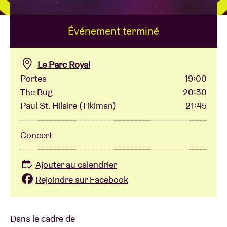
Événement terminé
Location de salles
BRDCST
Le Parc Royal
Portes
19:00
The Bug
20:30
ABtv
Paul St. Hilaire (Tikiman)
21:45
Chèque-concert
Concert
À propos de l'AB
Ajouter au calendrier
Rejoindre sur Facebook
Contact
Dans le cadre de