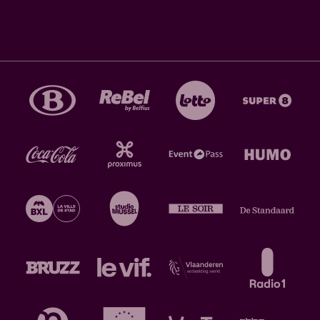
Claires. Elle se produira à cette occasion sur l’orgue
classique moderne de Patrick Collon, l’un des
facteurs d’orgues belges les plus productifs de la
seconde moitié du vingtième siècle.
NPR
salue une
musique composée de “tons monochromes comme
une peinture de Rothko”. Ailleurs, nous lisons que
“ses textures harmoniques se déploient comme
d’invisibles sculptures – des créations diamantées
pour l’esprit attentif”.
21:45 – 22:45 @ AB Flex >
LORAINE JAMES
(
curated
by Tirzah
) (GB)
For You & I
et
Reflections
, ses précédents opus parus
sur Hyperdub, avaient déjà été salués pour leur
représentation pleine de justesse de sa réalité