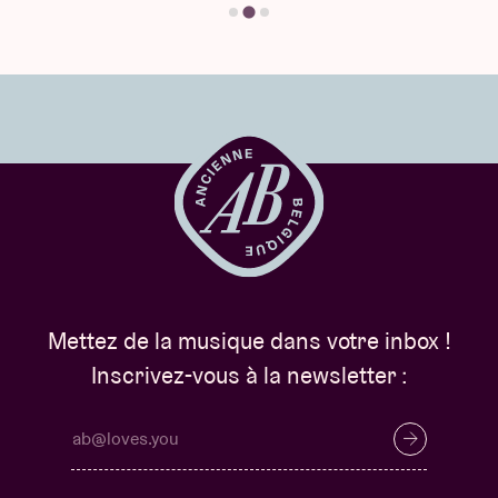
qui se métamorphosent en créatures noyant des
femmes et d’humains qui souhaitent désespérément
communiquer avec les oiseaux”. Ce qui la rend si
unique ? Sur Bandcamp, on peut lire qu’elle a
développé un style innovant sur la petite cornemuse
écossaise, en faisant la part belle aux riches textures
dronesques de son instrument, dont le bourdon
continu confine à la transe.
21:30 – 22:30 @ église Notre-Dame aux Riches
Claires >
ELLEN ARKBRO PRESENTS “CHORDS for
Mettez de la musique dans votre inbox !
organ”
(SE)
Inscrivez-vous à la newsletter :
Férue d’orgue, la Suédoise Ellen Arkbro – ancienne
disciple du compositeur de musique minimaliste La
Monte Young – nous présentera son œuvre
CHORDS
for organ
(2019) à l’église de Notre-Dame aux Riches