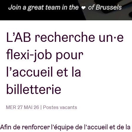
Location de salles
L’AB recherche un·e
BRDCST
flexi-job pour
ABtv
l’accueil et la
Chèque-concert
billetterie
À propos de l'AB
Contact
MER 27 MAI 26 | Postes vacants
Afin de renforcer l’équipe de l’accueil et de la