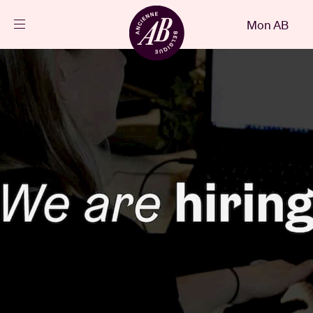
Fermer
Mon AB
FR
Agenda
Projets
Actualités
Infos visiteurs
AB ❤ you