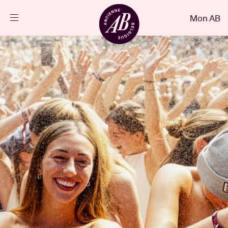
Fermer
Mon AB
FR
Agenda
Projets
Actualités
Infos visiteurs
AB ❤ you