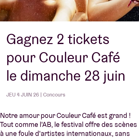
Location de salles
Gagnez 2 tickets
BRDCST
pour Couleur Café
ABtv
le dimanche 28 juin
Chèque-concert
À propos de l'AB
JEU 4 JUIN 26 | Concours
Contact
Notre amour pour Couleur Café est grand !
Tout comme l'AB, le festival offre des scènes
à une foule d'artistes internationaux, sans