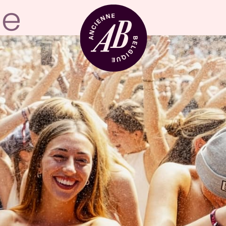
Zaalhuur
BRDCST
ABtv
Concertchequ