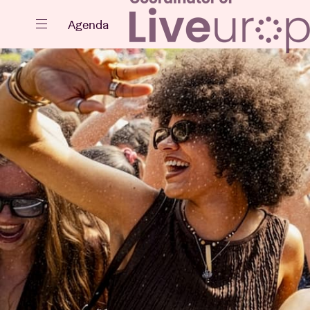
Sluiten
Agenda
Agenda
Projecten
Nieuws