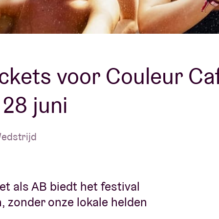
Over AB
fo
Contact
ickets voor Couleur Ca
28 juni
edstrijd
t als AB biedt het festival
n, zonder onze lokale helden