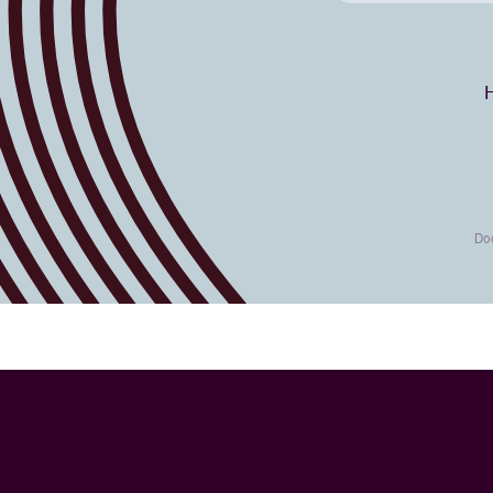
H
Doo