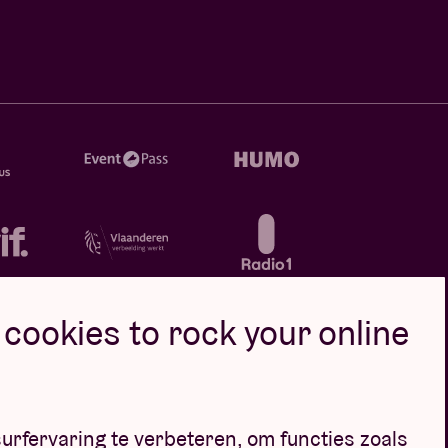
cookies to rock your online
oor
urfervaring te verbeteren, om functies zoals