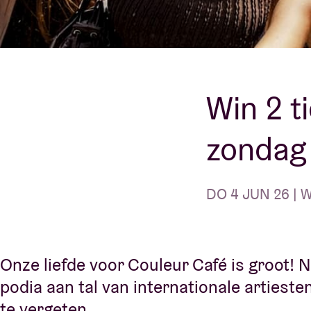
Bezoekersin
Win 2 t
AB ❤ you
zondag 
DO 4 JUN 26 | W
Onze liefde voor Couleur Café is groot! Ne
podia aan tal van internationale artieste
te vergeten.