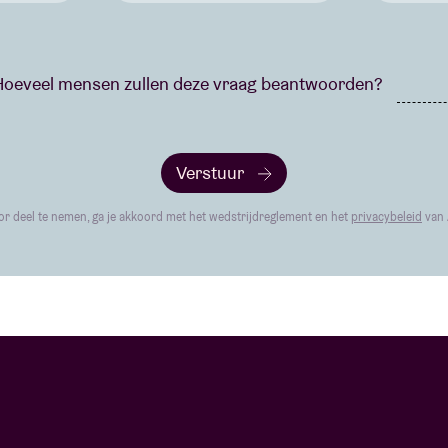
oeveel mensen zullen deze vraag beantwoorden?
Verstuur
r deel te nemen, ga je akkoord met het wedstrijdreglement en het
privacybeleid
van 