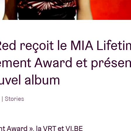
À propos de l'A
rs
Contact
Red reçoit le MIA Lifet
ement Award et présen
uvel album
| Stories
t Award », la VRT et VI.BE