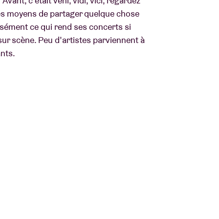
ant, c’était veni, vidi, vici, regardez
 des moyens de partager quelque chose
cisément ce qui rend ses concerts si
sur scène. Peu d’artistes parviennent à
ants.