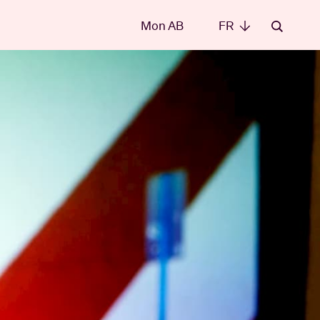
Mon AB
FR
FR
les
t