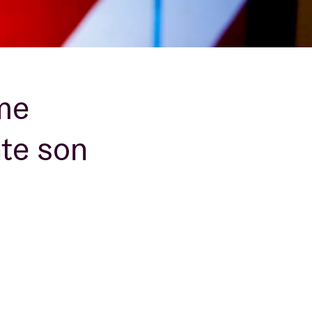
B
ime
te son