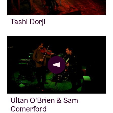
À propos de l'A
rs
Tashi Dorji
Contact
Ultan O'Brien & Sam
Comerford