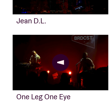
Infos visiteu
Jean D.L.
AB ❤ you
One Leg One Eye