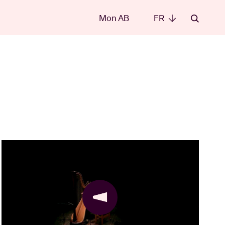
Mon AB
FR
FR
les
t