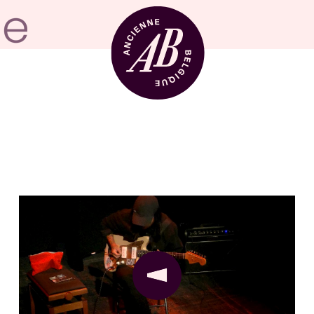
Location de sal
BRDCST
ABtv
Chèque-concer