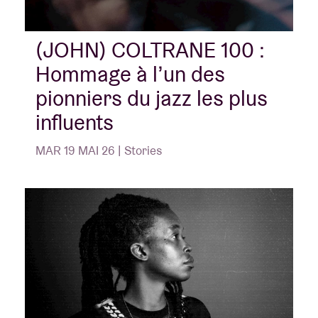
(JOHN) COLTRANE 100 :
Location de salles
Hommage à l’un des
BRDCST
pionniers du jazz les plus
influents
ABtv
MAR 19 MAI 26 | Stories
Chèque-concert
À propos de l'AB
Contact