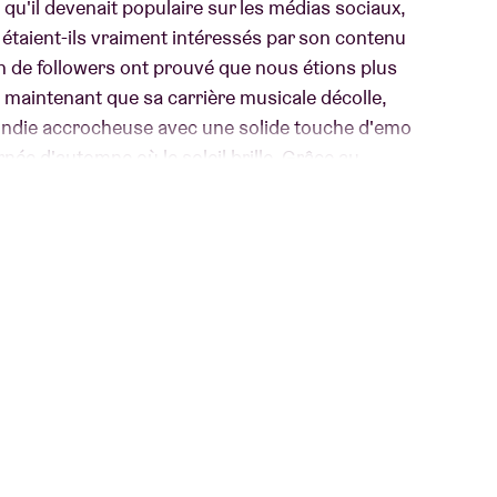
 qu'il devenait populaire sur les médias sociaux,
 étaient-ils vraiment intéressés par son contenu
lion de followers ont prouvé que nous étions plus
t maintenant que sa carrière musicale décolle,
indie accrocheuse avec une solide touche d'emo
rnée d'automne où le soleil brille. Grâce au
ment les moyens de faire tout ce qui est
udir !