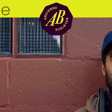
Location de sal
BRDCST
ABtv
Chèque-concer