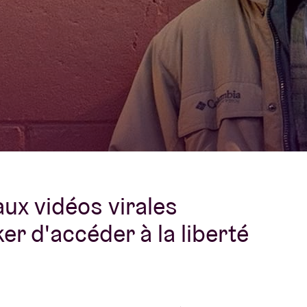
À propos de l'A
rs
Contact
ux vidéos virales
r d'accéder à la liberté