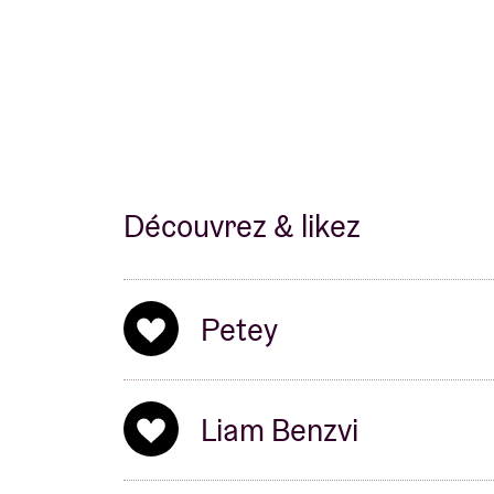
Découvrez & likez
Petey
Liam Benzvi