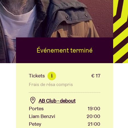
B
Événement terminé
Tickets
€ 17
i
Frais de résa compris
AB Club - debout
Portes
19:00
Liam Benzvi
20:00
Petey
21:00