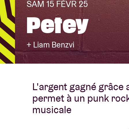
SAM 15 FÉVR 25
Petey
Infos visiteu
+ Liam Benzvi
AB ❤ you
L'argent gagné grâce a
permet à un punk rocke
musicale