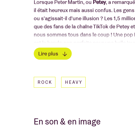
Lorsque Peter Martin, ou
Petey
, a remarqué
il était heureux mais aussi confus. Les gens
ou s'agissait-il d'une illusion ? Les 1,5 mil
que des fans de la chaîne TikTok de Petey e
nous sommes tous dans le coup ! Une pop 
est la bande-son parfaite pour une belle jou
succès de ses vidéos virales, Petey a égale
Lire plus
indépendant et nous ne pouvons que l'appla
Lire moins
ROCK
HEAVY
En son & en image