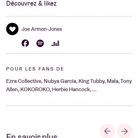
Découvrez & likez
musiques que j'aime vraiment
."
Bienvenue à Joe Armon-Jones!
Joe Armon-Jones
POUR LES FANS DE
Ezra Collective, Nubya Garcia, King Tubby, Mala, Tony
Allen, KOKOROKO, Herbie Hancock, ...
En savoir plus