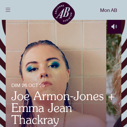
Fermer
Mon AB
FR
Agenda
Projets
Actualités
DIM 26 OCT 25
Infos visiteurs
Joe Armon-Jones +
Emma Jean
AB ❤ you
Thackray