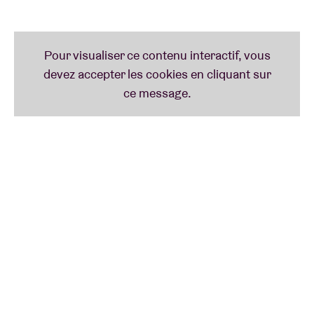
du dubstep
Mala
et participé aux albums du pionnier
de l'afrobeat
Tony Allen
ainsi que de ses
compatriotes
Binker Golding, Mosey Boyd
et
Nubya
Garcia
.
Et voilà l'année 2025! L'année où Armon-Jones sort
un véritable diptyque:
All The Quiet Part I
et -
comment l'avez-vous deviné -
All The Quiet Part II
avec une foule d'invités spéciaux, dont
Asheber,
Greentea Peng, Wu Lu, Hak Baker
et
Yazmin Lacey
.
Selon ses propres termes, il s'est inspiré des
productions radicales du maître dub King Tubby et
des sound systems dub de toute la planète. Armon-
Jones:
"J'ai vraiment commencé à explorer le monde
sonore du dub. J'ai pris ce processus et je l'ai
appliqué au jazz, au funk et à toutes les autres