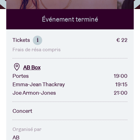
Événement terminé
Location de salles
BRDCST
Tickets
€ 22
i
Frais de résa compris
ABtv
AB Box
Chèque-concert
Portes
19:00
Emma-Jean Thackray
19:15
Joe Armon-Jones
21:00
À propos de l'AB
Concert
Contact
Organisé par
AB