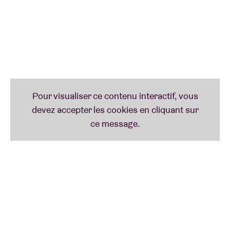
JOE ARMON-JONES
Wow ! Les passages du claviériste, producteur et
auteur-compositeur londonien
Joe Armon-Jones
à
l'AB ne se comptent déjà plus sur les doigts d'une
main. Son premier passage remonte à 2018, lors
d'un événement désormais 'historique de l'AB sur
deux jours' présentant le collector
We Out Here
de
Gilles Peterson
. Say: l'album qui a mis toute la scène
jazz londonienne sur la carte. Par la suite, il est passé
une autre poignée de fois - quatre fois pour être
exact - avec son groupe
Ezra Collective
.
Son dernier album,
Turn To Clear View
, date de 2019,
mais Armon-Jones n'est pas resté inactif dans
l'intervalle. Il a fait le tour du monde, construit son
propre studio, enregistré un album avec la légende