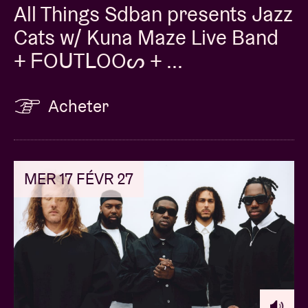
All Things Sdban presents Jazz
Cats w/ Kuna Maze Live Band
+ ᖴOᑌTᒪOOᔕ + ...
Acheter
MER 17 FÉVR 27