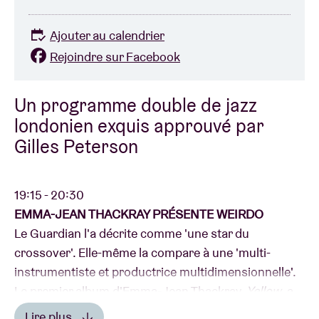
Ajouter au calendrier
Rejoindre sur Facebook
Un programme double de jazz
londonien exquis approuvé par
Gilles Peterson
19:15 - 20:30
EMMA-JEAN THACKRAY PRÉSENTE WEIRDO
Le Guardian l'a décrite comme 'une star du
crossover'. Elle-même la compare à une 'multi-
instrumentiste et productrice multidimensionnelle'.
Le premier album d'Emma-Jean Thackray,
Yellow
, a
immédiatement été élu album de l'année par Jazz FM
Lire plus