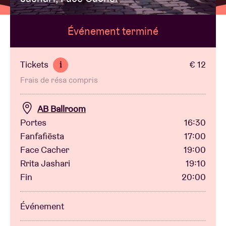
Événement terminé
Location de salles
BRDCST
Tickets
€ 12
i
Frais de résa compris
ABtv
AB Ballroom
Chèque-concert
Portes
16:30
Fanfafiësta
17:00
Face Cacher
19:00
À propos de l'AB
Rrita Jashari
19:10
Fin
20:00
Contact
Événement