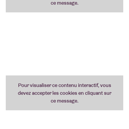
Drum Ensemble Hoofdstedelijke
Kunstacademie (jazz/impro)
Afro Fanfare (percussions et cuivres)
Inyangé (danse et rythmes traditionnels
rwandais)
Brussels Young Philharmonic (néoclassique)
Karkaba (rythmes gnawa marocains, danse et
chant)
Kids Percu (grooves brésiliens)
Fanfakids en collaboration avec Tarmacadam
d’Anvers (percussions et cuivres
métropolitains)
Guest drummer: Simon De Roover (ex-fanfakid