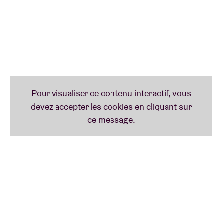
et batteur chez Lizzy Baker)
Une coproduction de MetX et l’AB, avec le soutien de
la Loterie Nationale, de la Flandre, de la VGC, de la
Fédération Wallonie-Bruxelles et de la Ville de
Bruxelles.