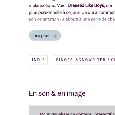
mélancolique. Voici
Dressed Like Boys
, son
plus personnelle à ce jour. Ce qui a commen
son orientation - a abouti à une série de c
Elton John, Sufjan Stevens et Tobias Jesso
fois nostalgique et innovante. Des magnéto
Lire plus
touche de mélancolie des années 70 coloren
Lire moins
août et sera accompagné d'un concert de la
INDIE
SINGER-SONGWRITER / 
En son & en image