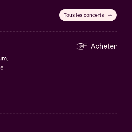
Tous les concerts
Acheter
um,
de