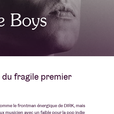
À propos de l'A
e Boys
rs
Contact
du fragile premier
comme le frontman énergique de DIRK, mais
ux musicien avec un faible pour la pop indie