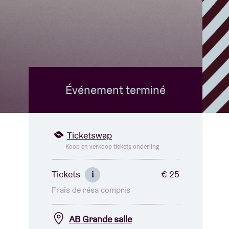
B
Événement terminé
Ticketswap
Koop en verkoop tickets onderling
Tickets
€ 25
i
Frais de résa compris
AB Grande salle