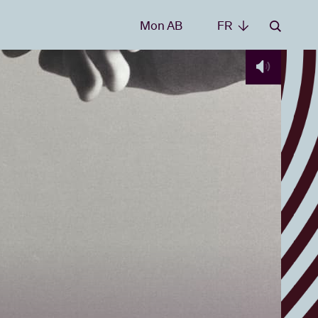
Mon AB
FR
FR
les
t