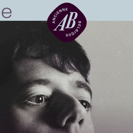
Location de sal
BRDCST
ABtv
Chèque-concer