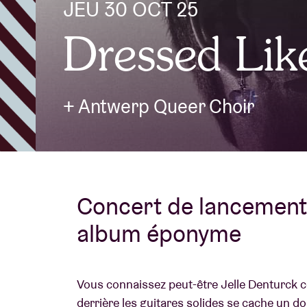
JEU 30 OCT 25
Dressed Lik
Infos visiteu
+ Antwerp Queer Choir
AB ❤ you
Concert de lancement 
album éponyme
Vous connaissez peut-être Jelle Denturck 
derrière les guitares solides se cache un do