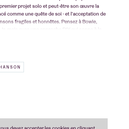
 premier projet solo et peut-être son œuvre la
cé comme une quête de soi - et l'acceptation de
hansons fragiles et honnêtes. Pensez à Bowie,
 Jr. mais avec une approche DIY qui sonne à la
phones, des Wurlitzers, des cordes et une
t son premier album éponyme, qui sortira le 29
ncement à l'AB !
CHANSON