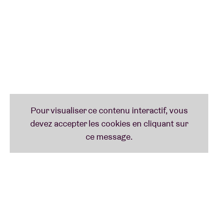
volledig vrouwelijke scoutsgroep, les Guides. Hun
album
Feu de garde
vermengt de invloeden van
Moondog, Stereolab en Suicide met
groepsgezangen geïnspireerd door uitstapjes van de
Girl Guides, waardoor harde realiteiten in iets
magisch veranderen. Op het podium stuwen Adèles
onverschrokken energie en percussie lichamen tot
bewegen, zweven en de hele nacht dansen.