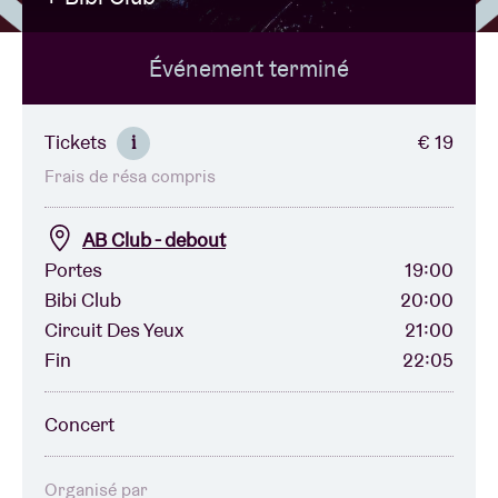
Événement terminé
Location de salles
BRDCST
Tickets
€ 19
i
Frais de résa compris
ABtv
AB Club - debout
Chèque-concert
Portes
19:00
Bibi Club
20:00
Circuit Des Yeux
21:00
À propos de l'AB
Fin
22:05
Contact
Concert
Organisé par