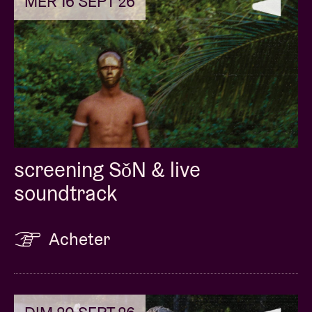
MER 16 SEPT 26
screening SǒN & live
soundtrack
Acheter