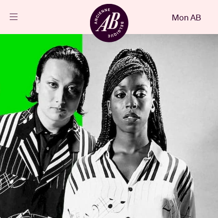
Fermer
Mon AB
FR
Agenda
Projets
Actualités
Infos visiteurs
AB ❤ you