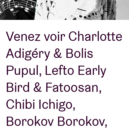
Location de salles
Venez voir Charlotte
BRDCST
Adigéry & Bolis
ABtv
Pupul, Lefto Early
Chèque-concert
Bird & Fatoosan,
À propos de l'AB
Chibi Ichigo,
Contact
Borokov Borokov,