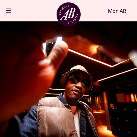
Fermer
Mon AB
FR
Agenda
Projets
Actualités
Infos visiteurs
AB ❤ you