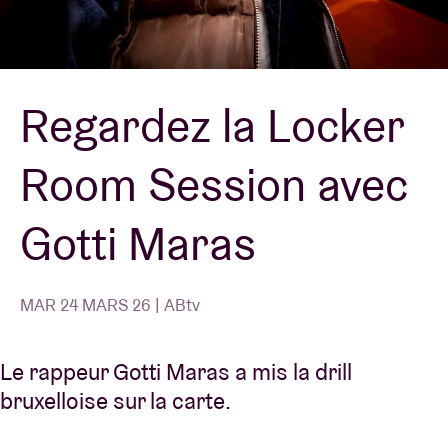
Location de salles
Regardez la Locker
BRDCST
Room Session avec
ABtv
Gotti Maras
Chèque-concert
À propos de l'AB
MAR 24 MARS 26 | ABtv
Contact
Le rappeur Gotti Maras a mis la drill
bruxelloise sur la carte.