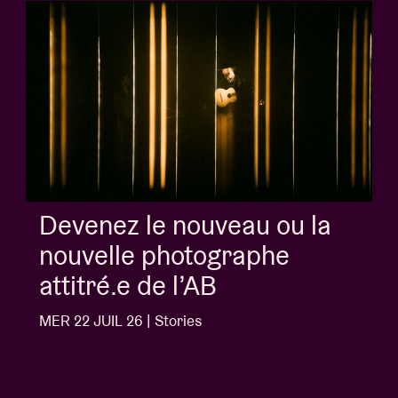
a
Album of the week:
'Doctrine Of Love' - J
Ngonda
MER 1 JUIL 26 | Stories