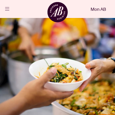
Fermer
Mon AB
FR
Agenda
Projets
Actualités
Infos visiteurs
AB ❤ you