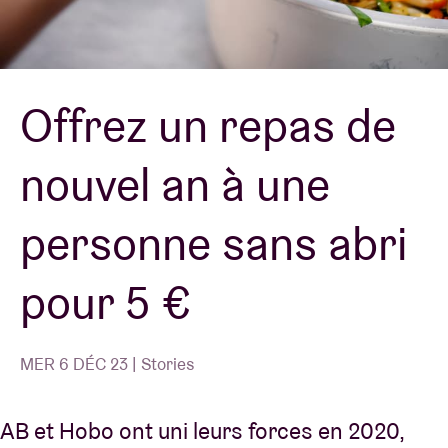
Location de salles
Offrez un repas de
BRDCST
nouvel an à une
ABtv
personne sans abri
Chèque-concert
pour 5 €
À propos de l'AB
Contact
MER 6 DÉC 23 | Stories
AB et Hobo ont uni leurs forces en 2020,