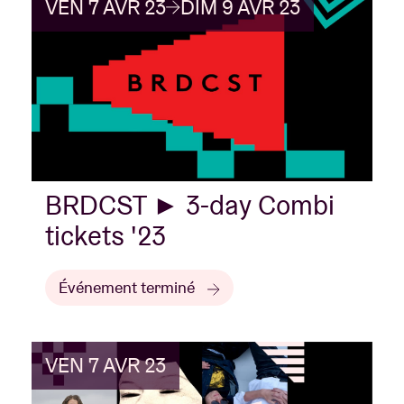
VEN 7 AVR 23
DIM 9 AVR 23
BRDCST ► 3-day Combi
tickets '23
Événement terminé
VEN 7 AVR 23