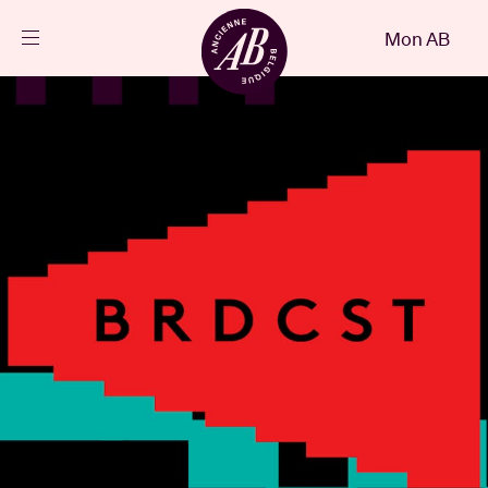
Fermer
Mon AB
FR
Agenda
Projets
Actualités
Infos visiteurs
AB ❤ you