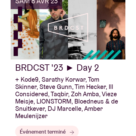
SAM 8 AVR 23
BRDCST '23 ► Day 2
+ Kode9, Sarathy Korwar, Tom
Skinner, Steve Gunn, Tim Hecker, Ill
Considered, Taqbir, Zoh Amba, Vieze
Meisje, LIONSTORM, Bloedneus & de
Snuitkever, DJ Marcelle, Amber
Meulenijzer
Événement terminé