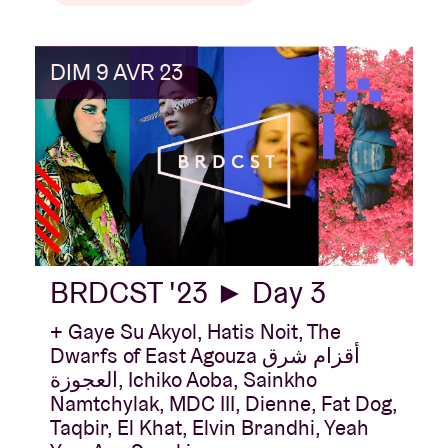
DIM 9 AVR 23
BRDCST '23 ► Day 3
+ Gaye Su Akyol, Hatis Noit, The
Dwarfs of East Agouza أقزام شرق
العجوزة, Ichiko Aoba, Sainkho
Namtchylak, MDC III, Dienne, Fat Dog,
Taqbir, El Khat, Elvin Brandhi, Yeah