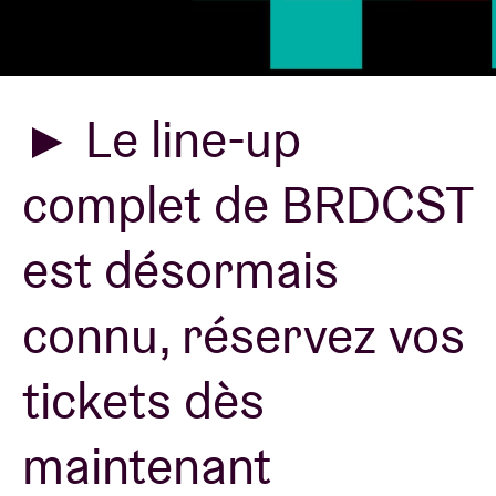
Location de salles
► Le line-up
BRDCST
complet de BRDCST
ABtv
est désormais
Chèque-concert
connu, réservez vos
À propos de l'AB
tickets dès
Contact
maintenant