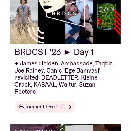
BRDCST '23 ► Day 1
+ James Holden, Ambassade, Taqbir,
Joe Rainey, Can's 'Ege Bamyasi'
revisited, DEADLETTER, Kleine
Crack, KABAAL, Waltur, Suzan
Peeters
Événement terminé