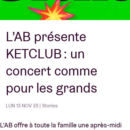
Location de salles
L’AB présente
BRDCST
KETCLUB : un
ABtv
concert comme
Chèque-concert
pour les grands
À propos de l'AB
Contact
LUN 13 NOV 23 | Stories
L’AB offre à toute la famille une après-midi