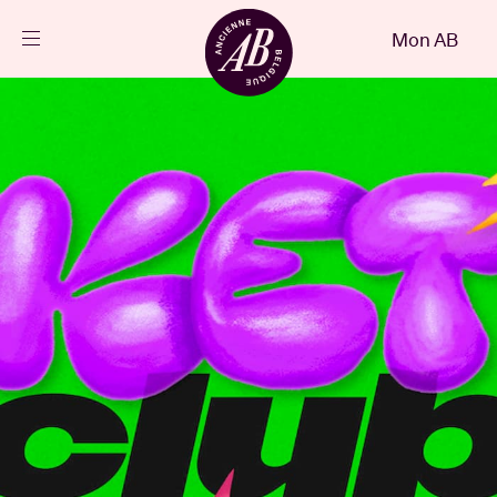
Fermer
Mon AB
FR
Agenda
Projets
Actualités
Infos visiteurs
AB ❤ you