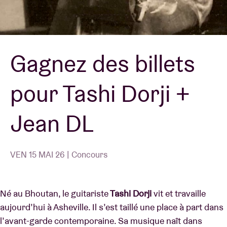
Location de salles
Gagnez des billets
BRDCST
pour Tashi Dorji +
ABtv
Jean DL
Chèque-concert
À propos de l'AB
VEN 15 MAI 26 | Concours
Contact
Né au Bhoutan, le guitariste
Tashi Dorji
vit et travaille
aujourd’hui à Asheville. Il s’est taillé une place à part dans
l’avant-garde contemporaine. Sa musique naît dans