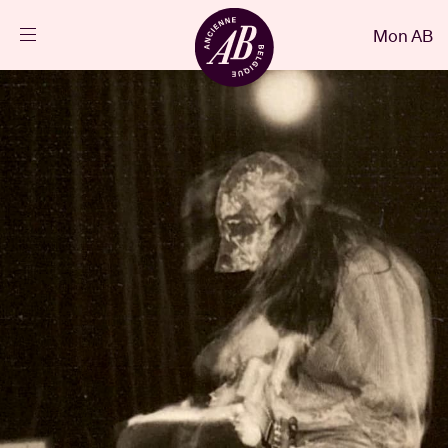
Fermer
Mon AB
FR
Agenda
Projets
Actualités
Infos visiteurs
AB ❤ you