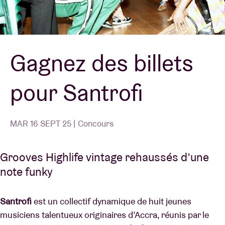
Location de salles
Gagnez des billets
BRDCST
pour Santrofi
ABtv
Chèque-concert
MAR 16 SEPT 25 | Concours
À propos de l'AB
Grooves Highlife vintage rehaussés d’une
note funky
Contact
Santrofi
est un collectif dynamique de huit jeunes
musiciens talentueux originaires d’Accra, réunis par le