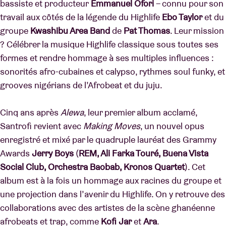
bassiste et producteur
Emmanuel Ofori
– connu pour son
travail aux côtés de la légende du Highlife
Ebo Taylor
et du
groupe
Kwashibu Area Band
de
Pat Thomas
. Leur mission
? Célébrer la musique Highlife classique sous toutes ses
formes et rendre hommage à ses multiples influences :
sonorités afro-cubaines et calypso, rythmes soul funky, et
grooves nigérians de l’Afrobeat et du juju.
Cinq ans après
Alewa
, leur premier album acclamé,
Santrofi revient avec
Making Moves
, un nouvel opus
enregistré et mixé par le quadruple lauréat des Grammy
Awards
Jerry Boys
(
REM, Ali Farka Touré, Buena Vista
Social Club, Orchestra Baobab, Kronos Quartet
). Cet
album est à la fois un hommage aux racines du groupe et
une projection dans l’avenir du Highlife. On y retrouve des
collaborations avec des artistes de la scène ghanéenne
afrobeats et trap, comme
Kofi Jar
et
Ara
.