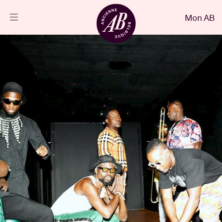
Fermer
Mon AB
FR
Agenda
Projets
Actualités
Infos visiteurs
AB ❤ you