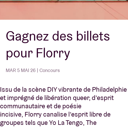
Location de salles
Gagnez des billets
BRDCST
pour Florry
ABtv
Chèque-concert
MAR 5 MAI 26 | Concours
À propos de l'AB
Issu de la scène DIY vibrante de Philadelphie
et imprégné de libération queer, d’esprit
Contact
communautaire et de poésie
incisive, Florry canalise l’esprit libre de
groupes tels que Yo La Tengo, The