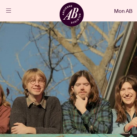
Fermer
Mon AB
FR
Agenda
Projets
Actualités
Infos visiteurs
AB ❤ you