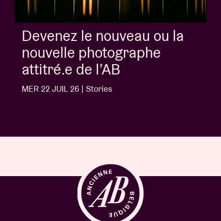
Album of the week:
'Doctrine Of Love' - Jalen
Ngonda
MER 1 JUIL 26 | Stories
…