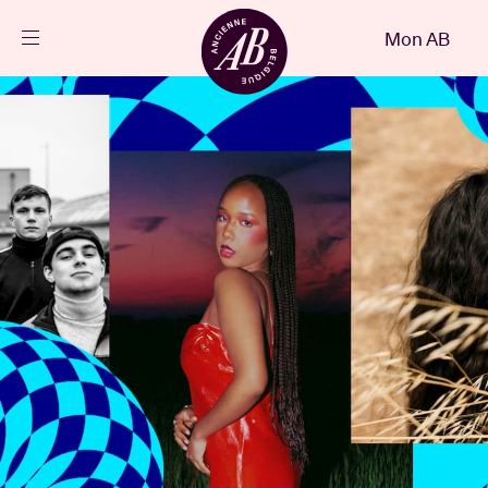
Fermer
Mon AB
FR
Agenda
Projets
Actualités
Infos visiteurs
AB ❤ you