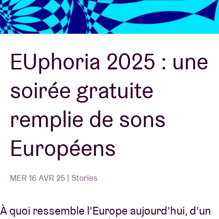
Location de salles
EUphoria 2025 : une
BRDCST
soirée gratuite
ABtv
remplie de sons
Chèque-concert
Européens
À propos de l'AB
Contact
MER 16 AVR 25 | Stories
À quoi ressemble l’Europe aujourd’hui, d’un