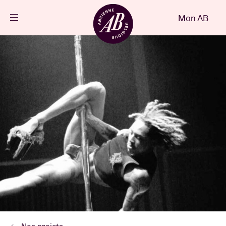
Fermer
Mon AB
FR
Agenda
Projets
Actualités
Infos visiteurs
AB ❤ you