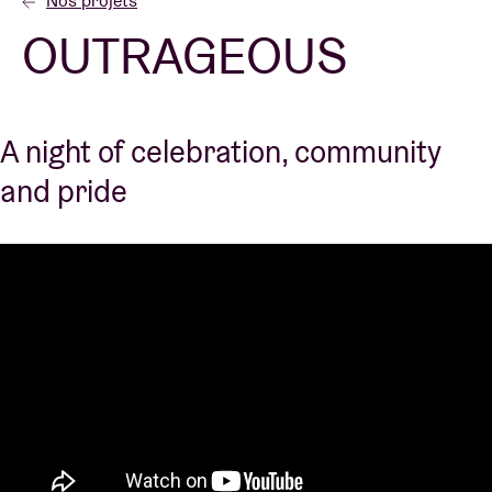
Nos projets
OUTRAGEOUS
Location de salles
BRDCST
A night of celebration, community
and pride
ABtv
Chèque-concert
À propos de l'AB
Contact