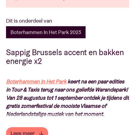
Dit is onderdeel van
Boterhammen In Het Park 2023
Sappig Brussels accent en bakken
energie x2
Boterhammen In Het Park
keert na een paar edities
in Tour & Taxis terug naar ons geliefde Warandepark!
Van 28 augustus tot 1 september ontdek je tijdens dit
gratis zomerfestival de mooiste Vlaamse of
Nederlandstalige muziek van het moment.
New kid on the block met sappig Brussels accent en
Lees meer