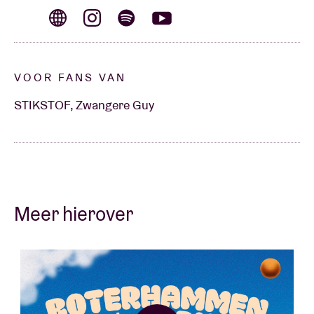
staan er, met liefde! Alles is hier echt! En da ziet ge!”
VOOR FANS VAN
STIKSTOF, Zwangere Guy
Meer hierover