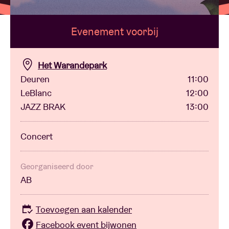
Evenement voorbij
Zaalhuur
BRDCST
Het Warandepark
Deuren
11:00
LeBlanc
12:00
ABtv
JAZZ BRAK
13:00
Concertcheque
Concert
Over AB
Georganiseerd door
AB
Contact
Toevoegen aan kalender
Facebook event bijwonen