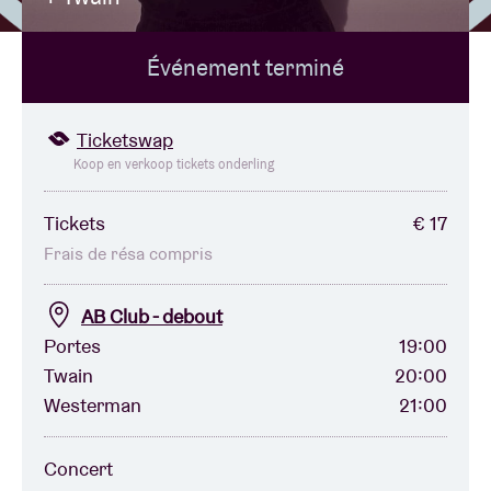
Événement terminé
Location de salles
BRDCST
Ticketswap
Koop en verkoop tickets onderling
ABtv
Tickets
€ 17
Frais de résa compris
Chèque-concert
AB Club - debout
À propos de l'AB
Portes
19:00
Twain
20:00
Contact
Westerman
21:00
Concert