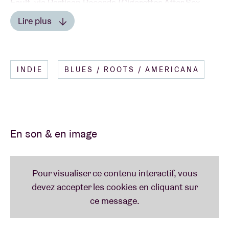
Fault, via Partisan Records (Cigarettes After Sex,
Ezra Collective, Fontaines D.C).
Lire plus
Lire moins
INDIE
BLUES / ROOTS / AMERICANA
En son & en image