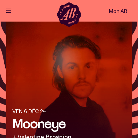
Fermer
Mon AB
FR
Agenda
Projets
Actualités
Infos visiteurs
VEN 6 DÉC 24
Mooneye
AB ❤ you
+ Valentine Brognion