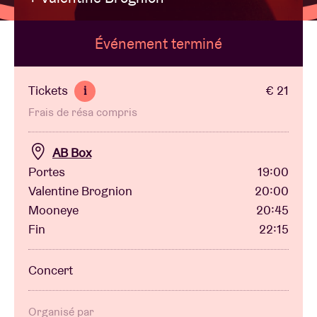
Événement terminé
Location de salles
BRDCST
Tickets
€ 21
i
Frais de résa compris
ABtv
AB Box
Chèque-concert
Portes
19:00
Valentine Brognion
20:00
Mooneye
20:45
À propos de l'AB
Fin
22:15
Contact
Concert
Organisé par