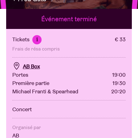
Événement terminé
Location de salles
BRDCST
Tickets
€ 33
i
Frais de résa compris
ABtv
AB Box
Chèque-concert
Portes
19:00
Première partie
19:30
Michael Franti & Spearhead
20:20
À propos de l'AB
Concert
Contact
Organisé par
AB