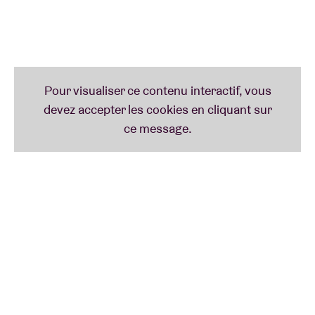
son public avec ses rimes fluides et son énergie
chaleureuse et communicative, qui lui ont valu de
remporter la dernière édition de Sound Track pour le
Brabant flamand.
Il a d'ailleurs remporté à juste titre la dernière édition
de Sound Track pour le Brabant flamand. Outre son
projet solo, il a collaboré avec des artistes tels que
Vinci et Brosbros et a fait partie du Fabrecollectiv.
Fred veut connecter les gens avec sa passion pour
l'art et la construction d'une communauté forte.
L'amour, la solidarité et le partage des
connaissances sont au cœur de son travail
artistique, à travers sa musique soulful, mais aussi à
travers la photographie et la peinture.
Le 15 septembre 2024, Fred marque son retour tant
attendu avec le single « I'm Feeling Low Again », qui