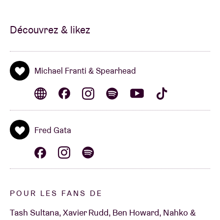
réunit les rythmes doux du producteur de hip-hop et
de soul Poldoore et les touches de Joachim Saerens
Découvrez & likez
(Selah Sue).
Michael Franti & Spearhead
Fred Gata
POUR LES FANS DE
Tash Sultana, Xavier Rudd, Ben Howard, Nahko &