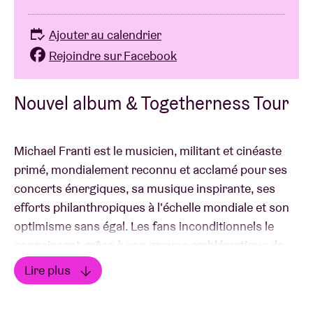
Ajouter au calendrier
Rejoindre sur Facebook
Nouvel album & Togetherness Tour
Michael Franti est le musicien, militant et cinéaste
primé, mondialement reconnu et acclamé pour ses
concerts énergiques, sa musique inspirante, ses
efforts philanthropiques à l'échelle mondiale et son
optimisme sans égal. Les fans inconditionnels le
connaissent grâce à son groupe emblématique de
spoken word/punk
The Beatnigs
et au projet de hip-
Lire plus
hop industriel et militant The Disposable Heroes of
Lire moins
Hiphoprisy et l'hymne visionnaire "Televison, The