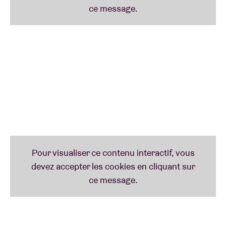
qu’elle pouvait, elle aussi, élever sa voix vers
l’horizon. Armée de sa guitare et de son courage, elle
se lance à son tour, balayant les cauchemars qui,
jusqu’alors, se dressaient devant elle.
De retour en Belgique, Benni s’attaque à ses propres
compositions et s’inscrit notamment au
Concours
Circuit
dont elle terminera finaliste en 2020. Les
prestations se multiplient ensuite, alors qu’aucune
de ses chansons n’est encore disponible sur les
plateformes. Son magnétisme l’amène à ouvrir pour
des artistes comme Cœur de Pirate, November Ultra
ou Clara Ysé, à fouler les scènes du Cirque Royal, du
Botanique ou encore des Francofolies de Spa, et
d’être à l’affiche de festivals showcase comme le
Fifty Lab et We Are Open. Forte de cette route
parcourue, Benni a dévoilé son très attendu premier