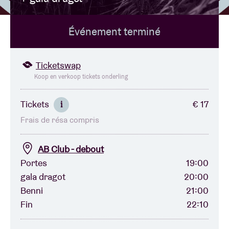
Événement terminé
Location de salles
BRDCST
Ticketswap
Koop en verkoop tickets onderling
ABtv
Tickets
€ 17
i
Frais de résa compris
Chèque-concert
AB Club - debout
À propos de l'AB
Portes
19:00
gala dragot
20:00
Contact
Benni
21:00
Fin
22:10