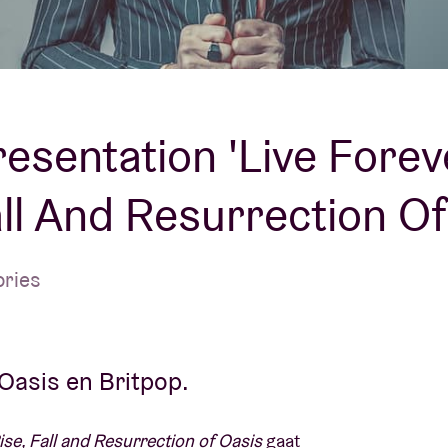
Over AB
fo
Contact
esentation 'Live Forev
all And Resurrection Of
ories
Oasis en Britpop.
ise, Fall and Resurrection of Oasis
gaat