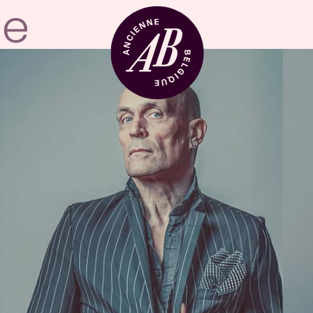
Zaalhuur
BRDCST
ABtv
Concertchequ