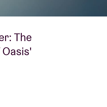
er: The
 Oasis'