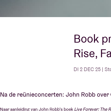
Bezoekersin
Book pr
AB ❤ you
Rise, F
DI 2 DEC 25 | St
Na de reünieconcerten: John Robb over 
Naar aanleiding van John Robb’s boek
Live Forever: The R