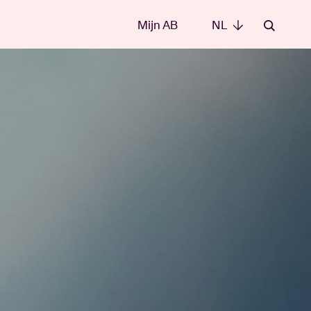
Mijn AB
NL
NL
e