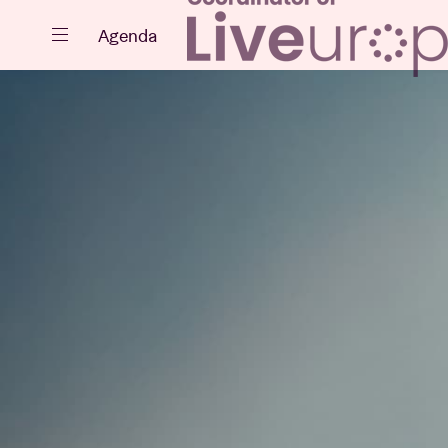
Sluiten
Agenda
Agenda
Projecten
Nieuws