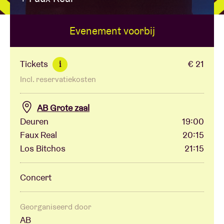
Evenement voorbij
Zaalhuur
BRDCST
Tickets
€ 21
i
Incl. reservatiekosten
ABtv
AB Grote zaal
Concertcheque
Deuren
19:00
Faux Real
20:15
Los Bitchos
21:15
Over AB
Concert
Contact
Georganiseerd door
AB