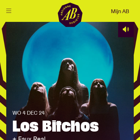
Sluiten
Mijn AB
NL
Agenda
Projecten
Nieuws
Bezoekersinfo
WO 4 DEC 24
Los Bitchos
AB ❤ you
+ Faux Real