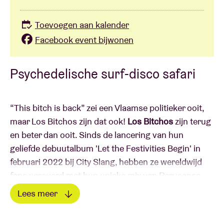
Toevoegen aan kalender
Facebook event bijwonen
Psychedelische surf-disco safari
“This bitch is back” zei een Vlaamse politieker ooit,
maar Los Bitchos zijn dat ook!
Los Bitchos
zijn terug
en beter dan ooit. Sinds de lancering van hun
geliefde debuutalbum 'Let the Festivities Begin' in
februari 2022 bij City Slang, hebben ze wereldwijd
fans veroverd met hun unieke mix van Peruaanse
chicha, Argentijnse cumbia, psychedelica en surf
Lees meer
gitaren. Met meer dan 200 shows, waaronder een
Lees minder
tournee met onze goeie vrienden van King Gizzard,