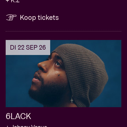
+ K.Z
Koop tickets
DI 22 SEP 26
6LACK