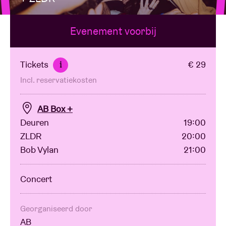
Evenement voorbij
Zaalhuur
BRDCST
Tickets
€ 29
i
Incl. reservatiekosten
ABtv
AB Box +
Concertcheque
Deuren
19:00
ZLDR
20:00
Bob Vylan
21:00
Over AB
Concert
Contact
Georganiseerd door
AB