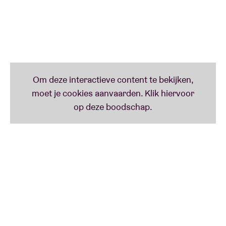
77, ISHA, Stikstof) en zetten iets neer dat niet in
hokjes past. Hun liveshows zijn rauw, vurig en
trekken elke toeschouwer mee met keihard
binnenkomende Franco-Belgische tracks.