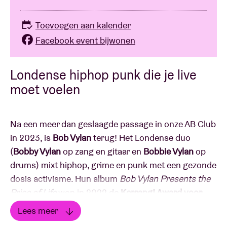
Toevoegen aan kalender
Facebook event bijwonen
Londense hiphop punk die je live
moet voelen
Na een meer dan geslaagde passage in onze AB Club
in 2023, is
Bob Vylan
terug! Het Londense duo
(
Bobby Vylan
op zang en gitaar en
Bobbie Vylan
op
drums) mixt hiphop, grime en punk met een gezonde
dosis activisme. Hun album
Bob Vylan Presents the
Price of Life
won in 2022 de
Kerrang! Award voor
Best Album
, en in april 2024 verscheen
Humble As
Lees meer
The Sun
, waarover het Britse NME kort en krachtig