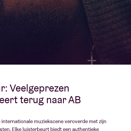
Over AB
fo
Contact
r: Veelgeprezen
eert terug naar AB
 internationale muziekscene veroverde met zijn
n. Elke luisterbeurt biedt een authentieke