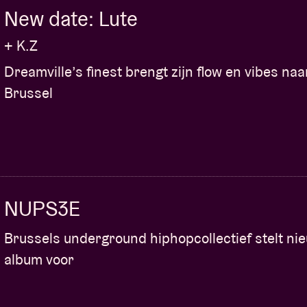
New date: Lute
tion point
+ K.Z
R en worden NIET TERUGBETAALD.
Dreamville’s finest brengt zijn flow en vibes naa
staan indien de show of deze packages worden
Brussel
GEEN GEVAL toegestaan. Om de inhoud van het
nt zich persoonlijk aan te melden met een geldig
voor de show geïnformeerd worden met instructies
NUPS3E
Brussels underground hiphopcollectief stelt ni
album voor