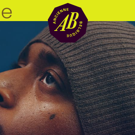
Zaalhuur
BRDCST
ABtv
Concertchequ