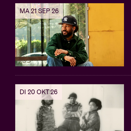
VIP laminate and lanyard
MA 21 SEP 26
On site event staff & merchandise collec
Deze packages zijn NIET OVERDRAAGBAA
Terugbetaling wordt enkel en alleen toege
afgelast. Naamsveranderingen worden in 
package in ontvangst te nemen, dient de kla
identiteitsbewijs. De klant zal in de week 
voor ophaling.
DI 20 OKT 26