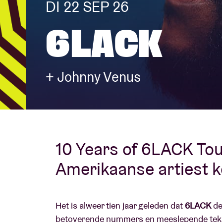
DI 22 SEP 26
6LACK
Bezoekersin
+ Johnny Venus
AB ❤ you
10 Years of 6LACK Tou
Amerikaanse artiest k
Het is alweer tien jaar geleden dat
6LACK
de
betoverende nummers en meeslepende tekste