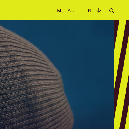
Mijn AB
NL
NL
e