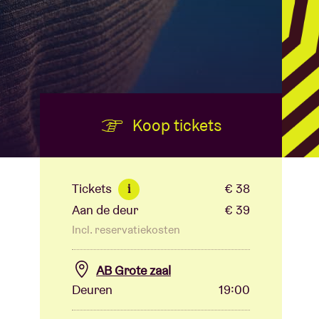
Koop tickets
Tickets
€ 38
i
Aan de deur
€ 39
Incl. reservatiekosten
AB Grote zaal
Deuren
19:00