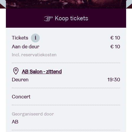
Koop tickets
Zaalhuur
BRDCST
Tickets
€ 10
i
Aan de deur
€ 10
ABtv
Incl. reservatiekosten
Concertcheque
AB Salon - zittend
Deuren
19:30
Over AB
Concert
Contact
Georganiseerd door
AB