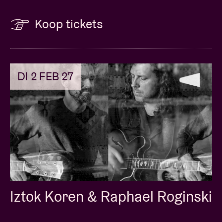
Koop tickets
DI 2 FEB 27
Iztok Koren & Raphael Roginski