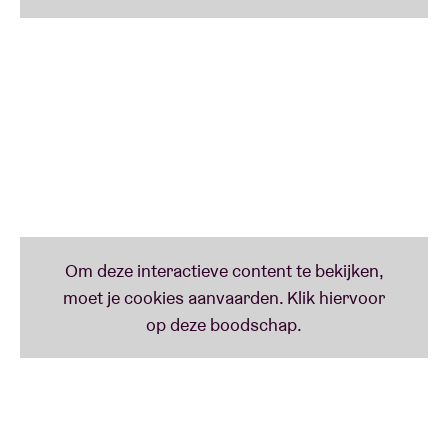
internationale reputatie op met avontuurlijke
liveconcerten en veelgeprezen albums.
Daarnaast initieerde hij grensverleggende projecten
zoals Asteroid Ekosystem en Kira Kira, waar vrije
improvisatie en eigenzinnige composities centraal
staan.
Spence tourde uitgebreid door Europa, Azië, Canada
en de VS en is een graag geziene gast op
toonaangevende festivals.
Ook voor film, theater en orkestrale projecten levert
hij eigen muziek en composities.
Met meer dan veertig albums op zijn naam blijft hij
zich heruitvinden als artiest.
Live staat Alister Spence garant voor intense
interactie, subtiele spanning en een meeslepende
muzikale ervaring.