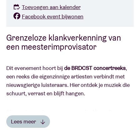
Toevoegen aan kalender
Facebook event bijwonen
Grenzeloze klankverkenning van
een meesterimprovisator
Dit evenement hoort bij
de BRDCST concertreeks
,
een reeks die eigenzinnige artiesten verbindt met
nieuwsgierige luisteraars. Hier ontdek je muziek die
schuurt, verrast en blijft hangen.
Pianist, improvisator en componist Alister Spence
geldt al meer dan drie decennia als een
Lees meer
toonaangevende kracht binnen de hedendaagse
Lees minder
geïmproviseerde muziek, in Australië en ver