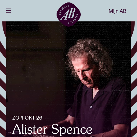
Sluiten
Mijn AB
NL
Agenda
Projecten
Nieuws
Bezoekersinfo
ZO 4 OKT 26
AB ❤ you
Alister Spence