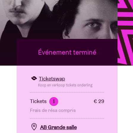
B
Événement terminé
Ticketswap
Koop en verkoop tickets onderling
Tickets
€ 29
i
Frais de résa compris
AB Grande salle