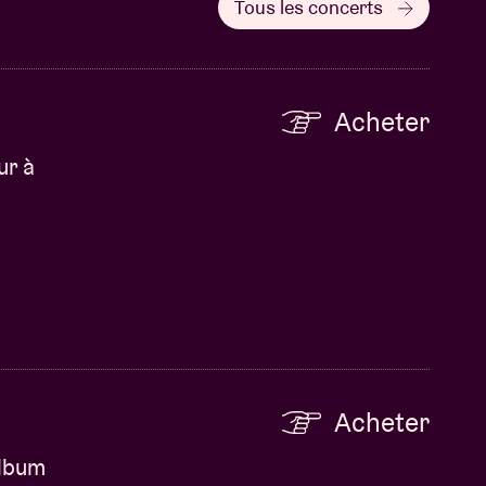
Tous les concerts
Acheter
ur à
Acheter
album