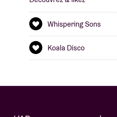
Whispering Sons
Koala Disco