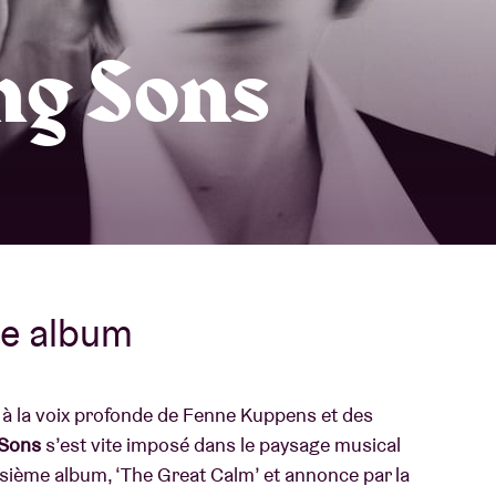
À propos de l'A
ng Sons
rs
Contact
me album
à la voix profonde de Fenne Kuppens et des
 Sons
s’est vite imposé dans le paysage musical
oisième album, ‘The Great Calm’ et annonce par la