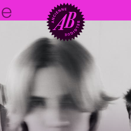
Location de sal
BRDCST
ABtv
Chèque-concer