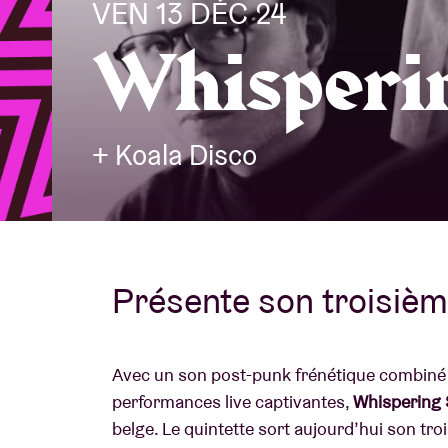
VEN 13 DÉC 24
Whisperi
Infos visiteu
+ Koala Disco
AB ❤ you
Présente son troisiè
Avec un son post-punk frénétique combiné 
performances live captivantes,
Whispering
belge. Le quintette sort aujourd’hui son tr