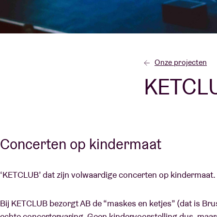
Bezoekersin
Onze projecten
KETCL
AB ❤ you
Concerten op kindermaat
‘KETCLUB’ dat zijn volwaardige concerten op kindermaat.
Bij KETCLUB bezorgt AB de “maskes en ketjes” (dat is Bru
echte concertervaring. Geen kindervoorstelling dus, maar