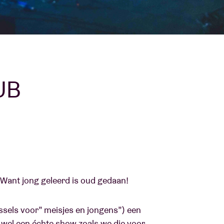
Over AB
fo
Contact
UB
 Want jong geleerd is oud gedaan!
ssels voor” meisjes en jongens”) een
 wel een échte show zoals we die voor