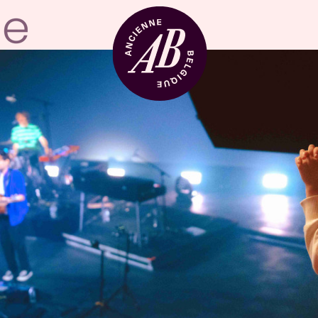
Zaalhuur
BRDCST
ABtv
Concertchequ