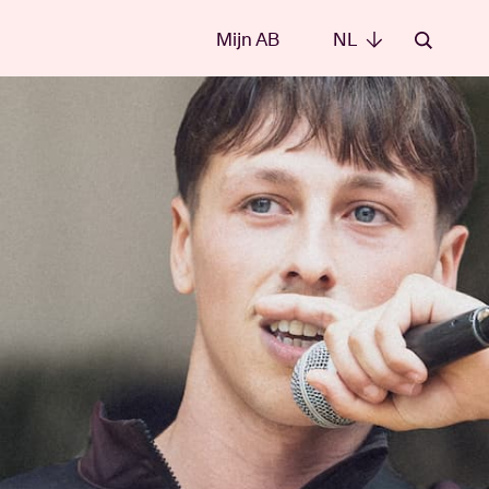
Mijn AB
NL
NL
e