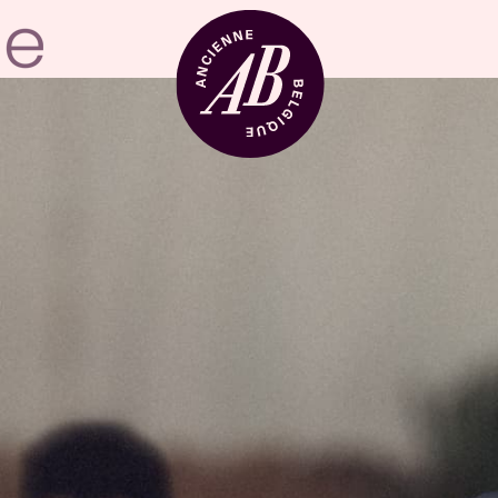
Zaalhuur
BRDCST
ABtv
Concertchequ