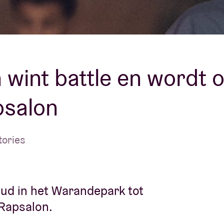
Over AB
fo
Contact
 wint battle en wordt 
psalon
tories
ud in het Warandepark tot
 Rapsalon.