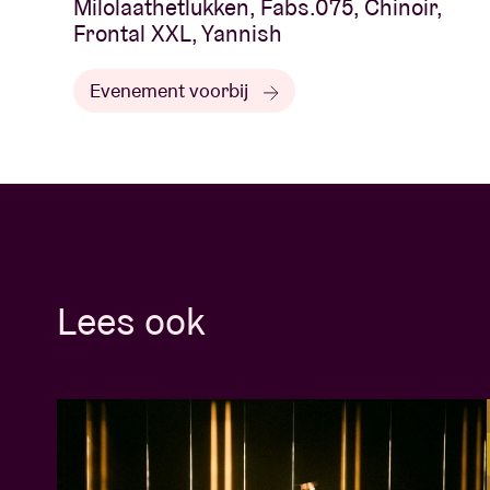
Milolaathetlukken, Fabs.075, Chinoir,
Frontal XXL, Yannish
Evenement voorbij
Lees ook