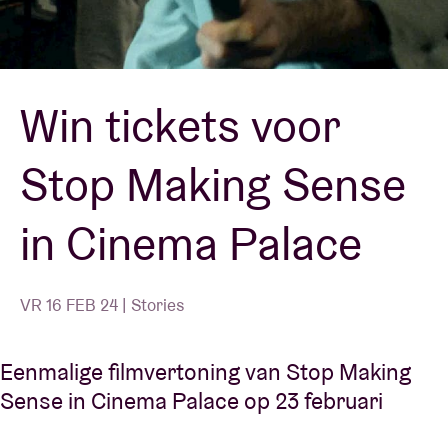
Zaalhuur
Win tickets voor
BRDCST
Stop Making Sense
ABtv
in Cinema Palace
Concertcheque
Over AB
VR 16 FEB 24 | Stories
Contact
Eenmalige filmvertoning van Stop Making
Sense in Cinema Palace op 23 februari