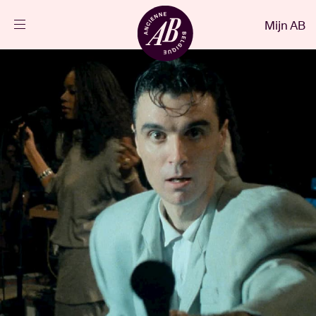
Sluiten
Mijn AB
NL
Agenda
Projecten
Nieuws
Bezoekersinfo
AB ❤ you