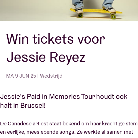
Zaalhuur
Win tickets voor
BRDCST
Jessie Reyez
ABtv
Concertcheque
MA 9 JUN 25 | Wedstrijd
Over AB
Jessie's Paid in Memories Tour houdt ook
halt in Brussel!
Contact
De Canadese artiest staat bekend om haar krachtige stem
en eerlijke, meeslepende songs. Ze werkte al samen met