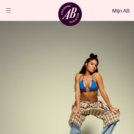
Sluiten
Mijn AB
NL
Agenda
Projecten
Nieuws
Bezoekersinfo
AB ❤ you