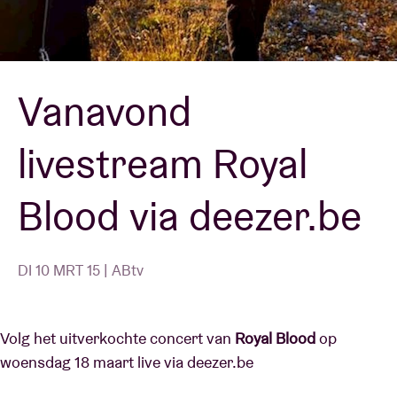
Zaalhuur
Vanavond
BRDCST
livestream Royal
ABtv
Blood via deezer.be
Concertcheque
Over AB
DI 10 MRT 15 | ABtv
Contact
Volg het uitverkochte concert van
Royal Blood
op
woensdag 18 maart live via deezer.be