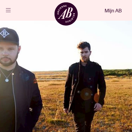
Sluiten
Mijn AB
NL
Agenda
Projecten
Nieuws
Bezoekersinfo
AB ❤ you