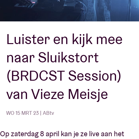
Zaalhuur
Luister en kijk mee
BRDCST
naar Sluikstort
ABtv
(BRDCST Session)
Concertcheque
van Vieze Meisje
Over AB
Contact
WO 15 MRT 23 | ABtv
Op zaterdag 8 april kan je ze live aan het