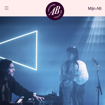
Sluiten
Mijn AB
NL
Agenda
Projecten
Nieuws
Bezoekersinfo
AB ❤ you