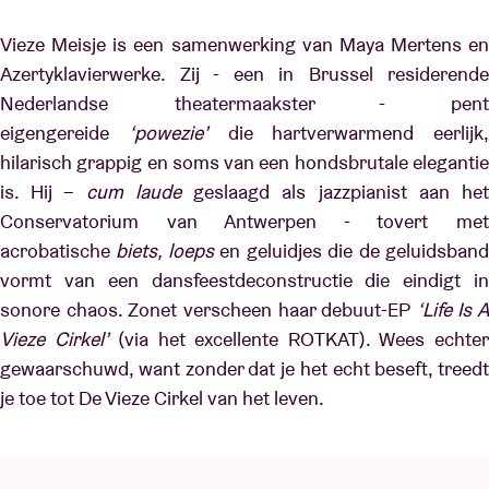
Vieze Meisje is een samenwerking van Maya Mertens en
Azertyklavierwerke. Zij - een in Brussel residerende
Nederlandse theatermaakster - pent
eigengereide
‘powezie’
die hartverwarmend eerlijk,
hilarisch grappig en soms van een hondsbrutale elegantie
is. Hij –
cum laude
geslaagd als jazzpianist aan he
Conservatorium van Antwerpen - tovert met
acrobatische
biets, loeps
en geluidjes die de geluidsban
vormt van een dansfeestdeconstructie die eindigt in
sonore chaos. Zonet verscheen haar debuut-EP
‘Life Is A
Vieze Cirkel’
(via het excellente ROTKAT). Wees echte
gewaarschuwd, want zonder dat je het echt beseft, treedt
je toe tot De Vieze Cirkel van het leven.