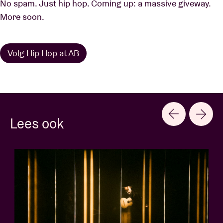
No spam. Just hip hop. Coming up: a massive giveway.
More soon.
Volg Hip Hop at AB
Lees ook