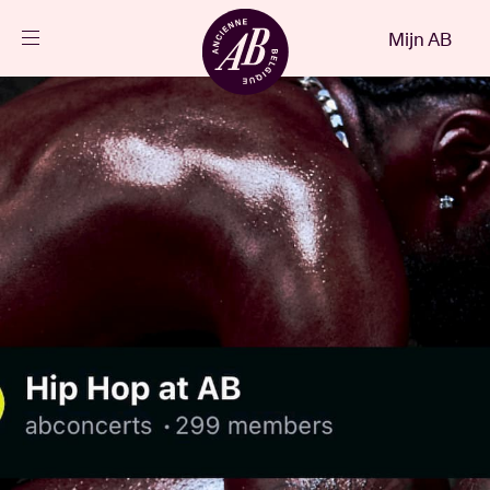
Sluiten
Mijn AB
NL
Agenda
Projecten
Nieuws
Bezoekersinfo
AB ❤ you