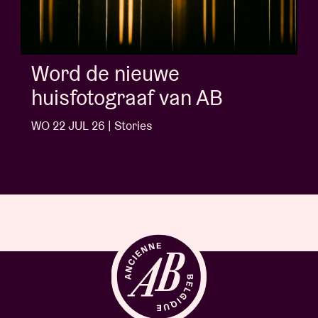
e nieuwe
Albu
ograaf van AB
'Doct
Ngo
 | Stories
WO 1 JUL