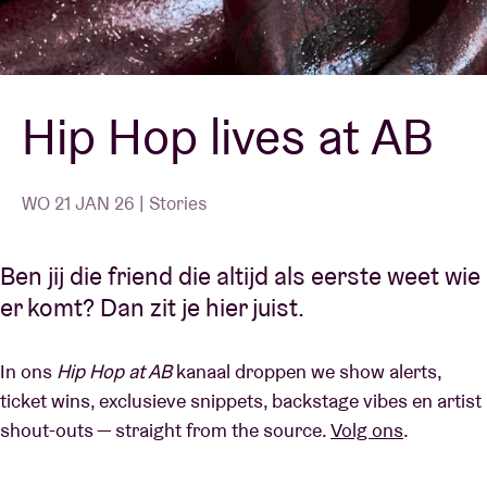
Zaalhuur
Hip Hop lives at AB
BRDCST
ABtv
WO 21 JAN 26 | Stories
Concertcheque
Ben jij die friend die altijd als eerste weet wie
er komt? Dan zit je hier juist.
Over AB
In ons
Hip Hop at AB
kanaal droppen we show alerts,
Contact
ticket wins, exclusieve snippets, backstage vibes en artist
shout-outs — straight from the source.
Volg ons
.