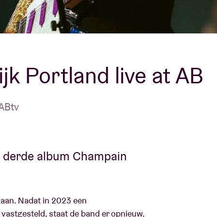
Over AB
fo
Contact
jk Portland live at AB
ABtv
jn derde album Champain
gaan. Nadat in 2023 een
vastgesteld, staat de band er opnieuw,