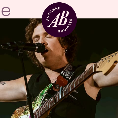
Zaalhuur
BRDCST
ABtv
Concertchequ