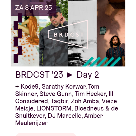
ZA 8 APR 23
BRDCST '23 ► Day 2
+ Kode9, Sarathy Korwar, Tom
Skinner, Steve Gunn, Tim Hecker, Ill
Considered, Taqbir, Zoh Amba, Vieze
Meisje, LIONSTORM, Bloedneus & de
Snuitkever, DJ Marcelle, Amber
Meulenijzer