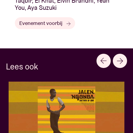
Taqbir, El Khat, Elvin Brandhi, Yeah
You, Aya Suzuki
Evenement voorbij
Lees ook