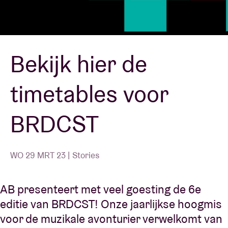
Zaalhuur
Bekijk hier de
BRDCST
timetables voor
ABtv
BRDCST
Concertcheque
Over AB
WO 29 MRT 23 | Stories
Contact
AB presenteert met veel goesting de 6e
editie van BRDCST! Onze jaarlijkse hoogmis
voor de muzikale avonturier verwelkomt van