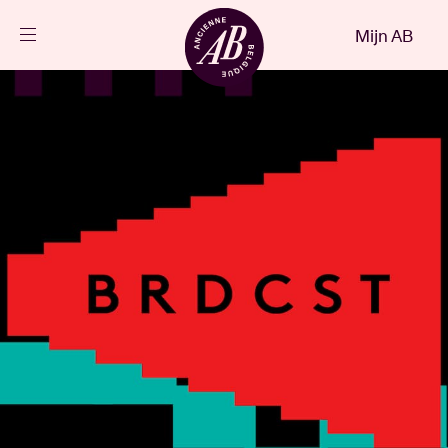
Sluiten
Mijn AB
NL
Agenda
Projecten
Nieuws
Bezoekersinfo
AB ❤ you