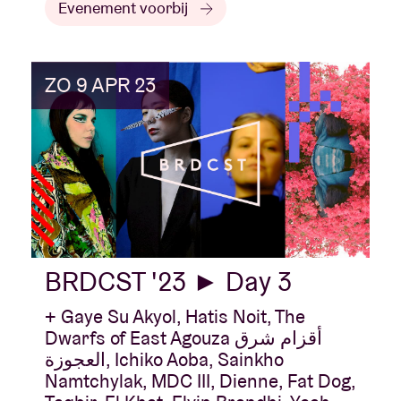
Evenement voorbij
ZO 9 APR 23
BRDCST '23 ► Day 3
+ Gaye Su Akyol, Hatis Noit, The
Dwarfs of East Agouza أقزام شرق
العجوزة, Ichiko Aoba, Sainkho
Namtchylak, MDC III, Dienne, Fat Dog,