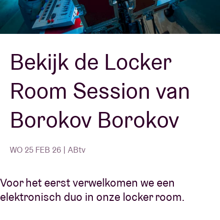
Zaalhuur
Bekijk de Locker
BRDCST
Room Session van
ABtv
Borokov Borokov
Concertcheque
Over AB
WO 25 FEB 26 | ABtv
Contact
Voor het eerst verwelkomen we een
elektronisch duo in onze locker room.