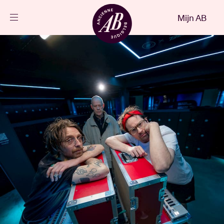
Sluiten
Mijn AB
NL
Agenda
Projecten
Nieuws
Bezoekersinfo
AB ❤ you