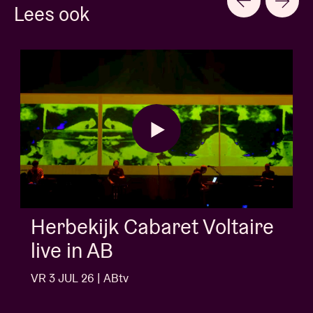
Lees ook
AB Session met Kids Wi
e
Buns
VR 3 JUL 26 | ABtv