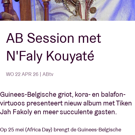
Zaalhuur
AB Session met
BRDCST
N'Faly Kouyaté
ABtv
Concertcheque
WO 22 APR 26 | ABtv
Over AB
Guinees-Belgische griot, kora- en balafon-
virtuoos presenteert nieuw album met Tiken
Contact
Jah Fakoly en meer succulente gasten.
Op 25 mei (Africa Day) brengt de Guinees-Belgische